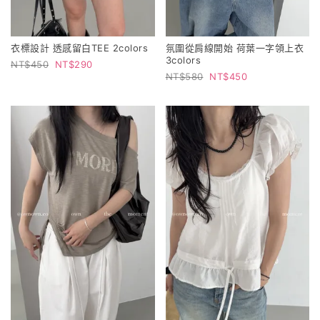
衣標設計 透感留白TEE 2colors
氛圍從肩線開始 荷葉一字領上衣
3colors
450
290
580
450