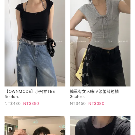
【OWNMODE】小飛袖TEE
簡單有女人味!V領蕾絲短袖
5colors
3colors
480
390
450
380