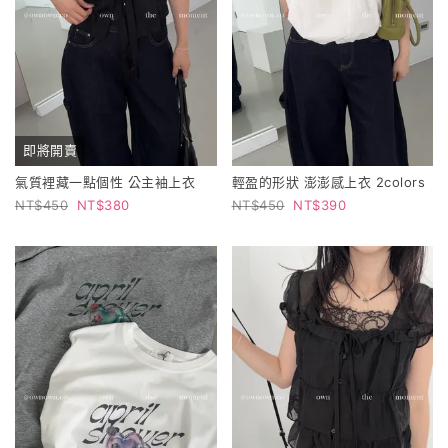
即將開賣
氣質裡藏一點個性 公主袖上衣
輕盈的形狀 澎澎感上衣 2colors
450
380
450
390