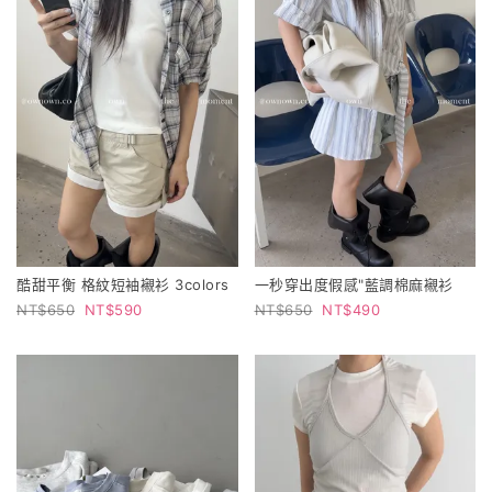
酷甜平衡 格紋短袖襯衫 3colors
一秒穿出度假感"藍調棉麻襯衫
650
590
650
490