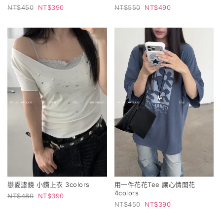
450
390
550
490
戀愛濾鏡 小鑽上衣 3colors
用一件花花Tee 讓心情開花
4colors
480
390
450
390