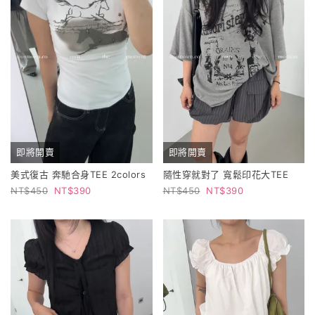
即將開賣
即將開賣
美式復古 奔馳合身TEE 2colors
隨性穿就對了 寬鬆印花大TEE
450
390
450
390