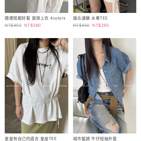
隨便搭都好看 寬領上衣 4colors
復古濾鏡 水果TEE
450
380
450
290
星星有自己的語言 星座TEE
城市藍調 牛仔短袖外套