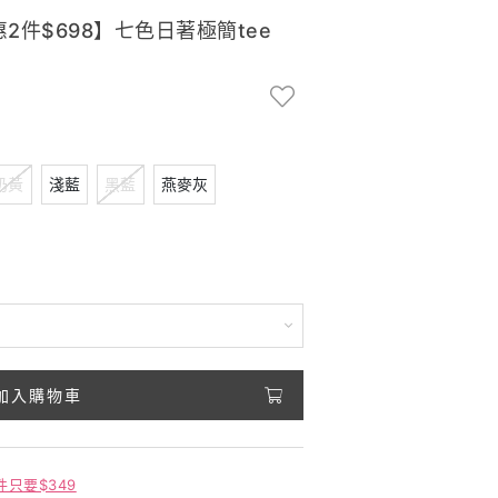
2件$698】七色日著極簡tee
奶黃
淺藍
黑藍
燕麥灰
加入購物車
件只要$349