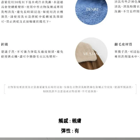
觸感 : 親膚
彈性 : 有