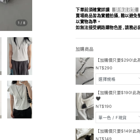
下單前須確實詳讀
退換貨政策
賣場商品皆為實體拍攝,難以避免
以實物為準。
1
/
8
如無法接受網路購物色差,請務必
加購商品
【加購價只要$290!此
290
【加購價只要$190!
🖤
190
【加購價只要$149!此
149