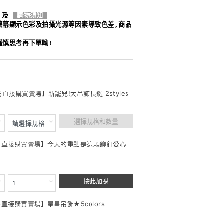
及
購物須知
螢幕顯示色彩及拍攝光源等因素導致色差,商品
謹慎思考再下單呦!
為直接購買賣場】新寵兒!大吊飾長鏈 2styles
選擇規格和數量
此為直接購買賣場】今天的重點是這顆鉚釘愛心!
按此加購
為直接購買賣場】星星吊飾★5colors