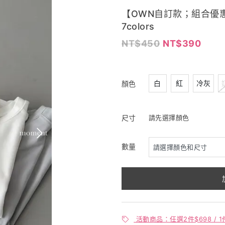
【OWN自訂款；組合優惠
7colors
450
390
白
紅
冷灰
顏色
尺寸
請先選擇顏色
數量
活動商品：任選2件$698 / 1