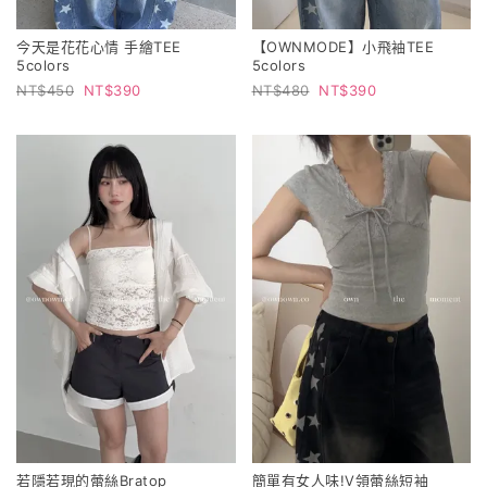
今天是花花心情 手繪TEE
【OWNMODE】小飛袖TEE
5colors
5colors
450
390
480
390
若隱若現的蕾絲Bratop
簡單有女人味!V領蕾絲短袖