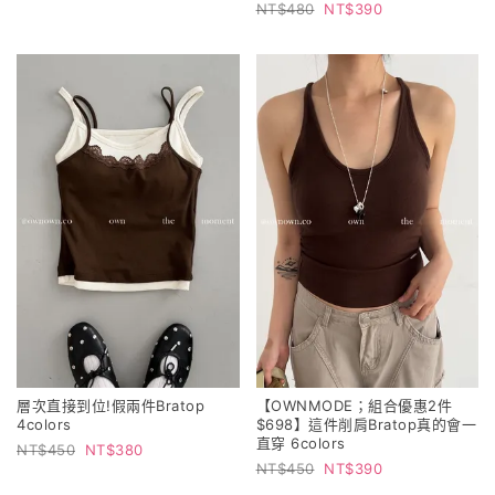
480
390
層次直接到位!假兩件Bratop
【OWNMODE；組合優惠2件
4colors
$698】這件削肩Bratop真的會一
直穿 6colors
450
380
450
390