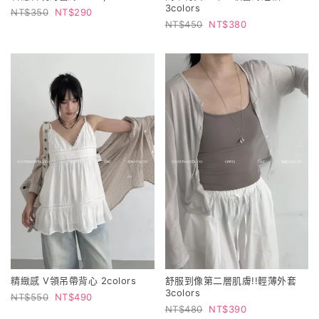
3colors
350
290
450
380
精緻感 V領吊帶背心 2colors
舒服到像第二層肌膚!!輕薄外套
3colors
550
490
480
390