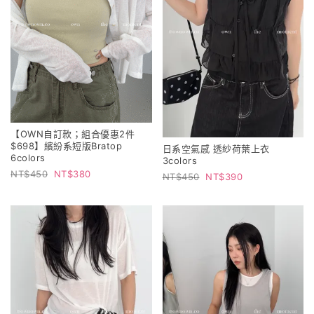
【OWN自訂款；組合優惠2件
$698】繽紛系短版Bratop
日系空氣感 透紗荷葉上衣
6colors
3colors
450
380
450
390