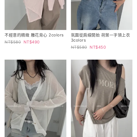
不經意的精緻 雕花背心 2colors
氛圍從肩線開始 荷葉一字領上衣
3colors
580
490
580
450