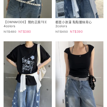
【OWNMODE】簡約正肩TEE
都是小浪漫 點點蕾絲背心
4colors
2colors
480
380
450
390