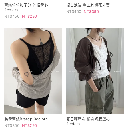
蕾絲偷偷加了分 外搭背心
復古浪漫 重工刺繡花外套
2colors
450
390
450
290
美背蕾絲Bratop 3colors
夏日輕層次 棉麻短版罩衫
2colors
350
290