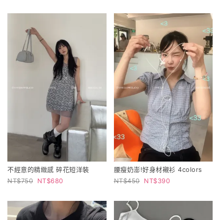
不經意的精緻感 碎花短洋裝
腰瘦奶澎!好身材襯衫 4colors
750
680
450
390