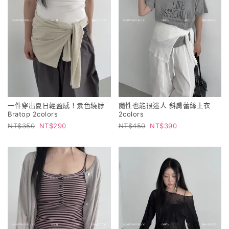
一件穿出夏日輕盈感！素色繞脖
隨性也能很迷人 斜肩蕾絲上衣
Bratop 2colors
2colors
350
290
450
390