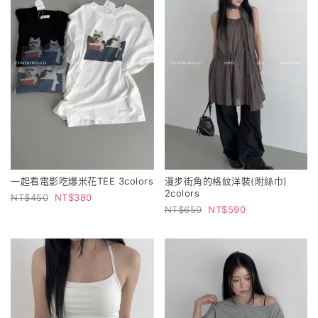
一起看電影吃爆米花TEE 3colors
漫步街角的格紋洋裝(附絲巾)
2colors
450
380
650
590