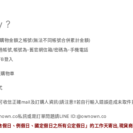
y ?
購物金額之帳號(無法不同帳號合併累計金額)
帳號,帳號為-舊官網信箱/密碼為-手機電話
FB登入
至購物車
式
可收信正確
mail
及訂購人資訊(請注意!!若自行輸入錯誤造成未取件
nown.co
私訊或是訂單問題請LINE ID:@ownown.co
含假日、例假日、
國定假日
之所有公定假日
」的工作天寄出
,
現貨商