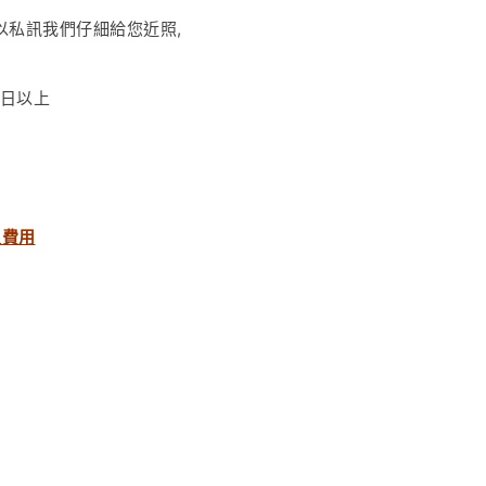
以私訊我們仔細給您近照
,
日以上
之費用