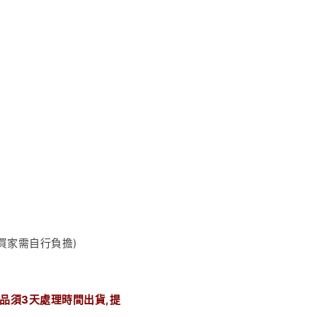
買家需自行負擔)
品須
3
天處理時間出貨
,
提