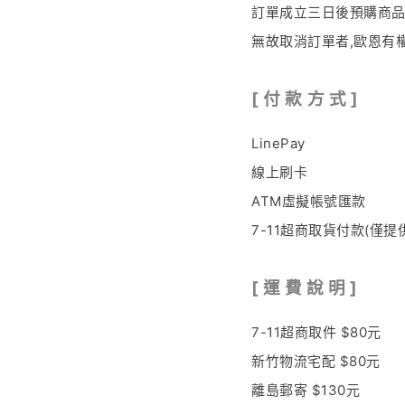
訂單成立三日後預購商品
無故取消訂單者
,
歐恩有
[
付 款
方 式
]
LinePay
線上刷卡
ATM虛擬帳號匯款
7-11超商取貨付款(僅提
[
運 費 說 明 ]
7-11超商取件 $80元
新竹物流宅配 $80元
離島郵寄 $130元