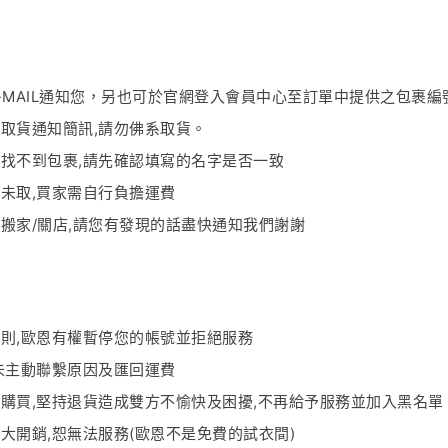
-MAIL通知您，另也可於官網登入會員中心至訂單中提供之包裹
取貨通知簡訊,請勿佛系取貨。
市找不到包裹
,
請先確認填寫的名字是否一致
未取,買家需自行負擔運費
會搬家
/
關店
,
請您有發現的話盡快通知我們謝謝
規則
,
歐恩有權暫停您的帳號並拒絕服務
未主動聯繫原因及匯回運費
購買,堅持退貨造成雙方不愉快及困擾
,
不再給予服務並加入黑名單
極大開銷
,
恕無法服務
(
歐恩不是免費的試衣間
)