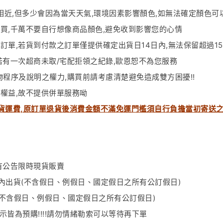
相近
,
但多少會因為當天天氣
,
環境因素影響顏色
,
如無法確定顏色可
購買
,
千萬不要自行想像商品顏色
,
避免收到影響您的心情
之訂單
,
若貨到付款之訂單僅提供確定出貨日
14
日內
,
無法保留超過
15
若有一次超商未取
/
宅配拒領之紀錄
,
歐恩恕不為您服務
物程序及說明之權力
,
購買前請考慮清楚避免造成雙方困擾!!
權益,故不提供併單服務呦
貨運費,原訂單退貨後消費金額不滿免運門檻須自行負擔當初寄送
有公告限時現貨販賣
內出貨(不含假日、例假日、國定假日之所有公訂假日)
(不含假日、例假日、國定假日之所有公訂假日)
示皆為預購
!!!!請勿情緒勒索
可以等待再下單