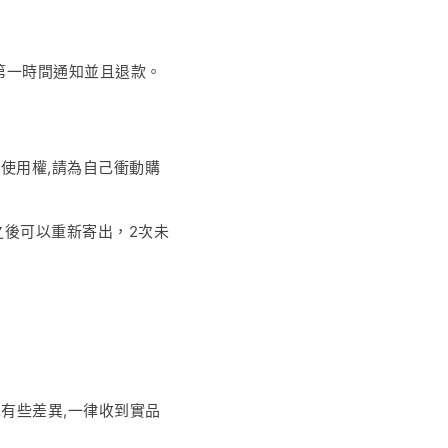
第一時間通知並且退款。
號使用權
,
請為自己衝動購
之後可以重新寄出，
2
次未
也有些差異
,
一律收到實品