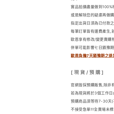
實品拍攝盡量做到
100%
或是解除您的疑慮再做
指定出貨日須為已付款
每筆訂單皆有運費產生
,
歐恩享有修改
/
變更賣購
併單可能影響七日猶豫期
歐恩負擔7天猶豫期之退
[
現 貨 / 預 購 ]
官網皆採預購販售
,
除非
若為現貨將於
3
個工作日
預購商品須等待
7-30
天
不接受急單
!!!
全賣場未標