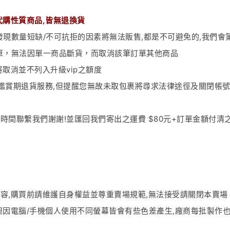
代購性質商品,皆無退換貨
發現數量短缺
/
不可抗拒的因素將無法販售
,
都是不可避免的
,
我們會
單，無法因單一商品斷貨，而取消該筆訂單其他商品
將取消並不列入升級
vip
之額度
鑑賞期退貨服務
,
但提醒您無故未取包裹將尋求法律途徑及關閉帳
一時間聯繫我們謝謝
!
並匯回我們寄出之運費
$80
元+訂單金額付清
內容
,
購買前請維護自身權益並尊重賣場規範
,
無法接受請關閉本賣場
但因電腦
/
手機個人使用不同螢幕皆會有些色差產生
,
廠商每批製作