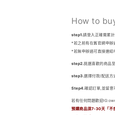
How to bu
step1.
請登入正確需累計
*若之前有在舊官網申辦過
*若無申辦過可直接連結
step2.
挑選喜歡的商品
step3.
選擇付款
/
配送方
Step4.
確認訂單
,
並留意
若有任何問題歡迎
IG:ow
預購商品須
7-30
天「
不