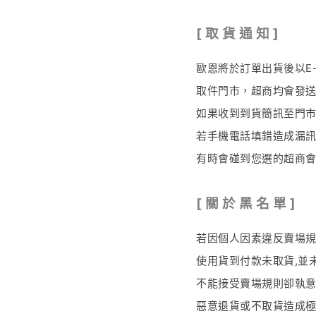
[
取 貨 通 知 ]
歐恩將於訂單出貨後以E
取件門市，超商均會發送
如果收到到貨簡訊至門
若手機電話填錯造成漏訊
有時會碰到您選的超商
[ 關 於 黑 名 單
]
若因個人因素違反賣場
使用貨到付款未取貨
,
並
不能接受賣場規則卻執意
惡意退貨或不取貨造成