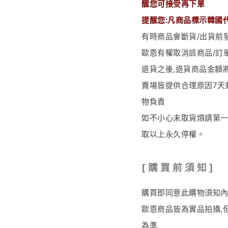
醒您可接受再下單
提醒您:凡商品標示韓國
有時商品會斷貨/出貨前
歐恩有權取消該商品/訂
退貨之後
,
退貨商品金額
賣場皆提供合理原因
7
天
物負責
如不小心未取貨煩請第
取以上永久停權。
[
購 買 前 須 知 ]
購買即同意此購物須知
歐恩商品皆為實品拍攝
,
為準