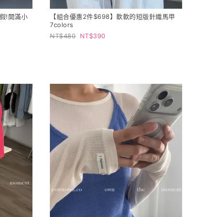
假!開滿小
【組合優惠2件$698】軟軟的短版針織馬甲
7colors
480
390