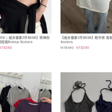
ODE；組合優惠2件$698】微辣但
【組合優惠2件$698】輕外搭 寬
版Bratop 6colors
4colors
380
480
390