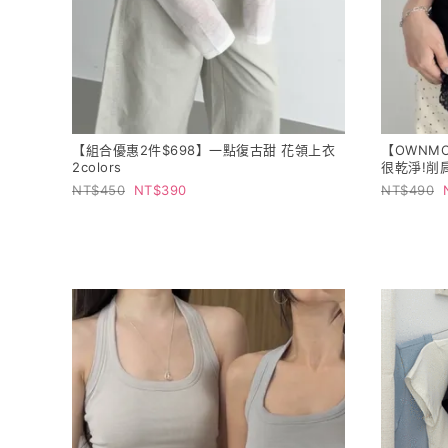
【組合優惠2件$698】一點復古甜 花領上衣
【OWNM
2colors
很乾淨!削肩短
450
390
490