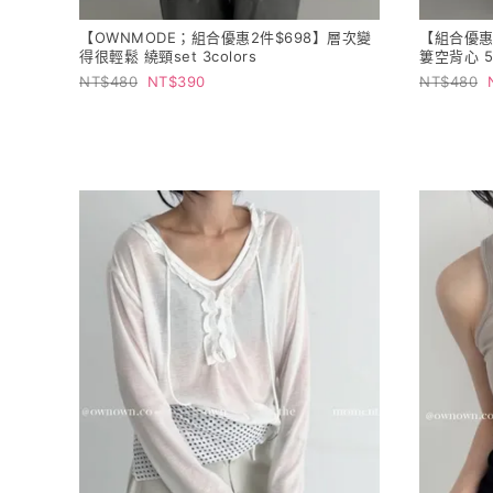
【OWNMODE；組合優惠2件$698】層次變
【組合優惠
得很輕鬆 繞頸set 3colors
簍空背心 5c
480
390
480