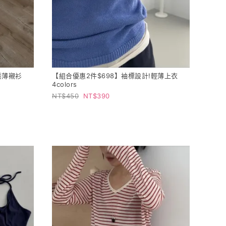
鬆薄襯衫
【組合優惠2件$698】袖標設計!輕薄上衣
4colors
450
390