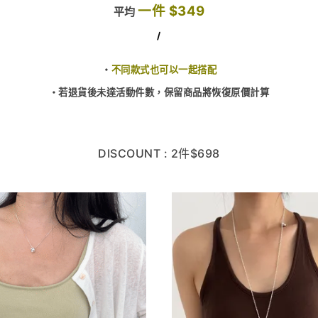
一件 $349
平均
/
・
不同款式也可以一起搭配
・若退貨後未達活動件數，保留商品將恢復原價計算
DISCOUNT : 2件$698