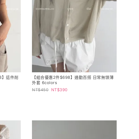
98】這件削
【組合優惠2件$698】通勤百搭 日常無領薄
外套 6colors
450
390