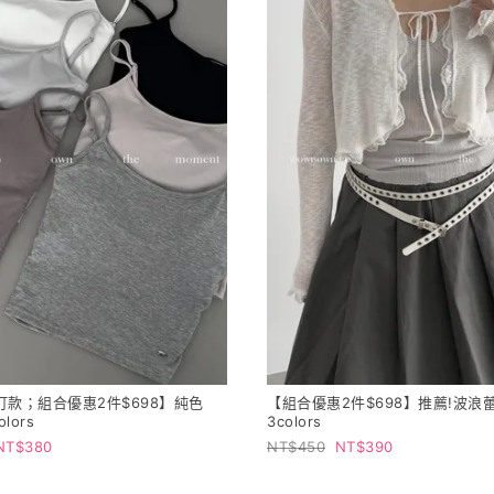
訂款；組合優惠2件$698】純色
【組合優惠2件$698】推薦!波浪
olors
3colors
380
450
390