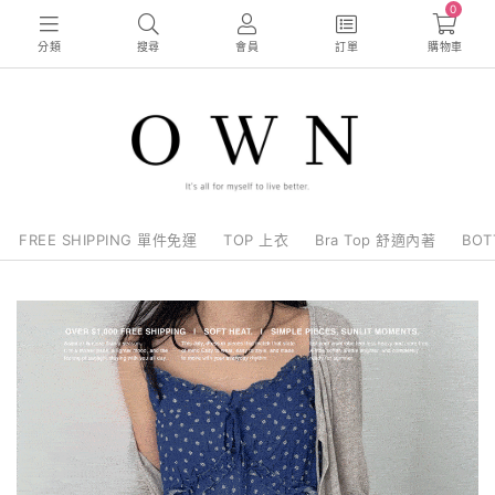
0
分類
搜尋
會員
訂單
購物車
FREE SHIPPING 單件免運
TOP 上衣
Bra Top 舒適內著
BO