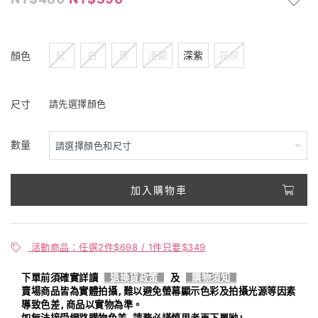
紅
白
黑
淺藍
深紫
花灰
顏色
尺寸
請先選擇顏色
數量
加入購物車
活動商品：任選2件$698 / 1件只要$349
下單前須確實詳讀
退換貨政策
及
購物須知
賣場商品皆為實體拍攝,難以避免螢幕顯示色彩及拍攝光源等因素
導致色差,商品以實物為準。