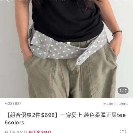
1
/
7
M283627
Made in china
【組合優惠2件$698】一穿愛上 純色柔彈正肩tee
6colors
480
390