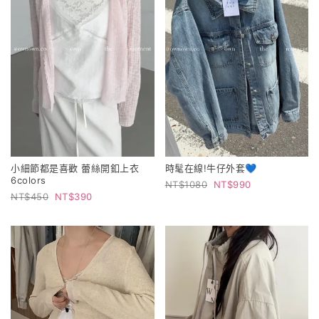
小細節都是喜歡 蕾絲開釦上衣
時髦在線!牛仔外套💙
6colors
1080
990
450
390