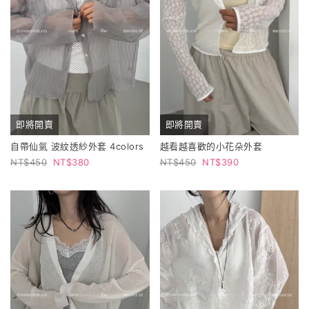
即將開賣
即將開賣
自帶仙氣 波紋透紗外套 4colors
越看越喜歡的小花朵外套
450
380
450
390