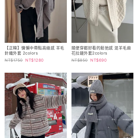
【正韓】慵懶中帶點高級感 羊毛
隨便穿都好看的鬆弛感 混羊毛麻
針織外套 2colors
花拉鏈外套2colors
1750
1280
850
690