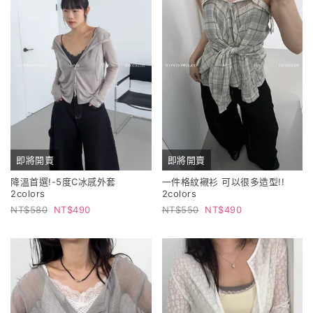
即將開賣
即將開賣
降溫首選!-5度C冰感外套
一件格紋襯衫 可以很多造型!!
2colors
2colors
580
490
550
490