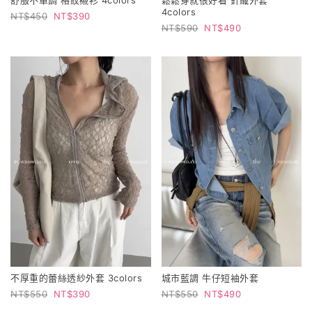
4colors
450
390
590
490
不厚重的蕾絲透紗外套 3colors
城市藍調 牛仔短袖外套
550
390
550
490