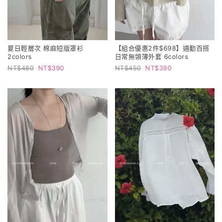
夏日輕層次 棉麻短版罩衫
【組合優惠2件$698】通勤百搭
2colors
日常無領薄外套 6colors
480
390
450
390