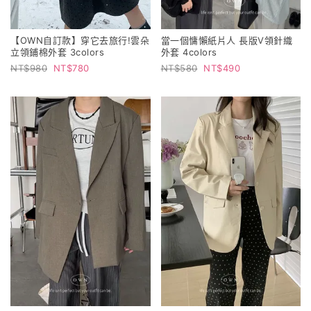
【OWN自訂款】穿它去旅行!雲朵
當一個慵懶紙片人 長版V領針織
立領鋪棉外套 3colors
外套 4colors
980
780
580
490