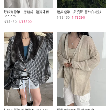
舒服到像第二層肌膚!!輕薄外套
溫柔裡帶一點亮點!蕾絲白襯衫
3colors
450
390
480
390
舒服不單調 格紋襯衫 4colors
鬆鬆穿就很好看 針織外套