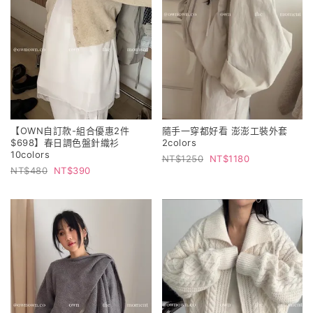
【OWN自訂款-組合優惠2件
隨手一穿都好看 澎澎工裝外套
$698】春日調色盤針織衫
2colors
10colors
1250
1180
480
390