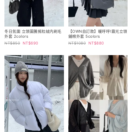
冬日氛圍 立領圖騰搖粒絨内刷毛
【OWN自訂款】暖呼呼!霧光立領
外套 2colors
鋪棉外套 5colors
850
690
1080
880