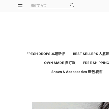
FRESH DROPS 本週新品
BEST SELLERS 人氣
OWN MADE 自訂款
FREE SHIPPI
Shoes & Accessories 鞋包.配件