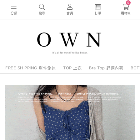
0
分類
搜尋
會員
訂單
購物車
FREE SHIPPING 單件免運
TOP 上衣
Bra Top 舒適內著
BO