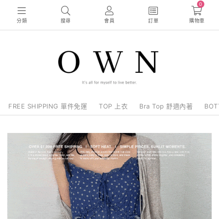
0
分類
搜尋
會員
訂單
購物車
FREE SHIPPING 單件免運
TOP 上衣
Bra Top 舒適內著
BO