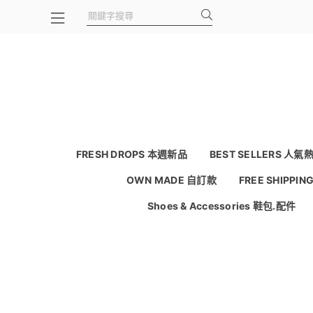
FRESH DROPS 本週新品
BEST SELLERS 人氣
OWN MADE 自訂款
FREE SHIPPI
Shoes & Accessories 鞋包.配件