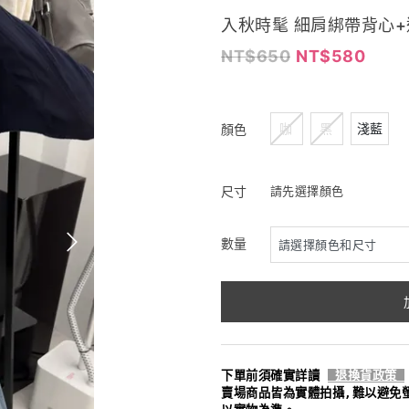
入秋時髦 細肩綁帶背心+透肌
650
580
咖
黑
淺藍
顏色
尺寸
請先選擇顏色
數量
下單前須確實詳讀
退換貨政策
賣場商品皆為實體拍攝,難以避免