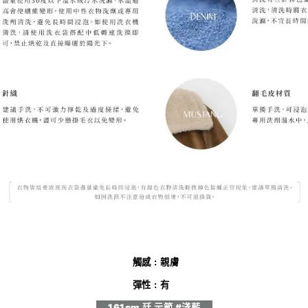
觸感 : 親膚
彈性 : 有
161cm 廷 示範 #淺藍