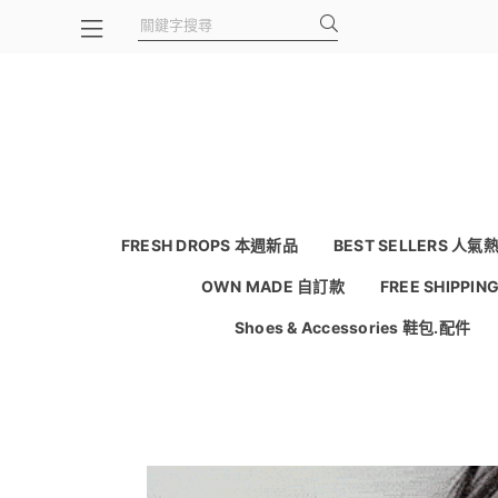
FRESH DROPS 本週新品
BEST SELLERS 人氣
OWN MADE 自訂款
FREE SHIPPI
Shoes & Accessories 鞋包.配件