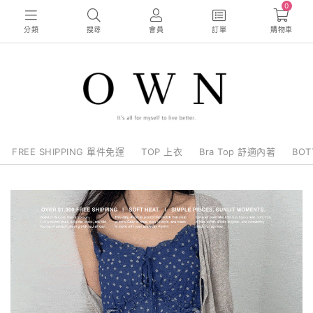
0
分類
搜尋
會員
訂單
購物車
FREE SHIPPING 單件免運
TOP 上衣
Bra Top 舒適內著
BO