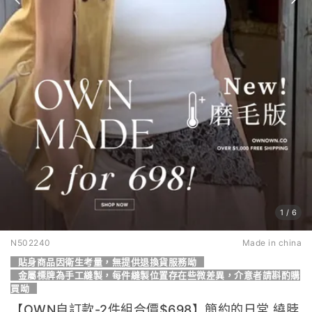
1
/
6
N502240
Made in china
貼身商品因衛生考量，無提供退換貨服務呦
金屬標牌為手工縫製，每件縫製位置存在些微差異，介意者請斟酌購
買呦
【OWN自訂款-2件組合價$698】簡約的日常 繞脖