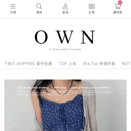
0
分類
搜尋
會員
訂單
購物車
FREE SHIPPING 單件免運
TOP 上衣
Bra Top 舒適內著
BO