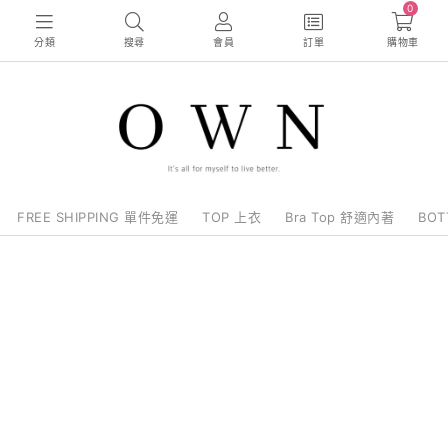
0
分類
搜尋
會員
訂單
購物車
FREE SHIPPING 單件免運
TOP 上衣
Bra Top 舒適內著
BO