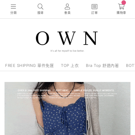
0
分類
搜尋
會員
訂單
購物車
FREE SHIPPING 單件免運
TOP 上衣
Bra Top 舒適內著
BO