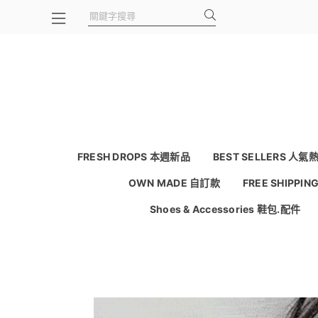
FRESH DROPS 本週新品
BEST SELLERS 人氣
OWN MADE 自訂款
FREE SHIPPI
Shoes & Accessories 鞋包.配件