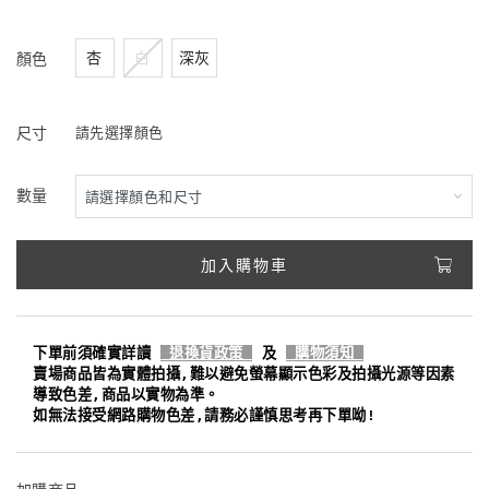
杏
白
深灰
顏色
尺寸
請先選擇顏色
數量
加入購物車
下單前須確實詳讀
退換貨政策
及
購物須知
賣場商品皆為實體拍攝,難以避免螢幕顯示色彩及拍攝光源等因素
導致色差,商品以實物為準。
如無法接受網路購物色差,請務必謹慎思考再下單呦!