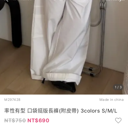
1
/
3
M297428
Made in china
率性有型 口袋挺版長褲(附皮帶) 3colors S/M/L
750
690