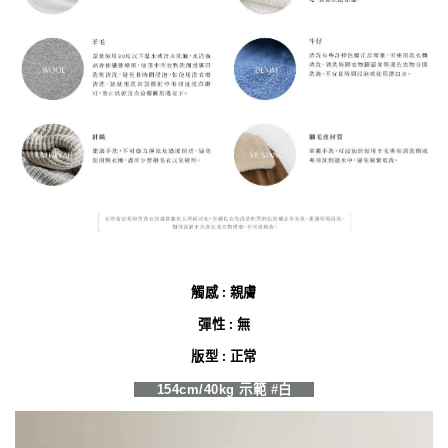
觸感 : 親膚
彈性 : 無
版型 : 正常
154cm/40kg 示範 #白