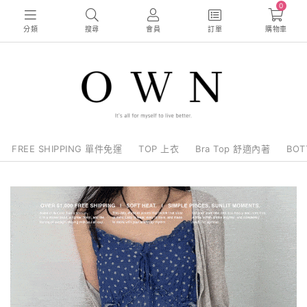
0
分類
搜尋
會員
訂單
購物車
FREE SHIPPING 單件免運
TOP 上衣
Bra Top 舒適內著
BO