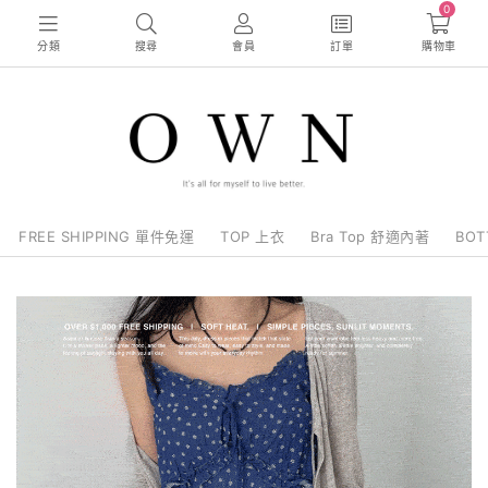
0
分類
搜尋
會員
訂單
購物車
FREE SHIPPING 單件免運
TOP 上衣
Bra Top 舒適內著
BO