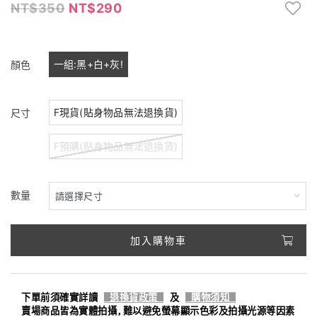
350
290
一組:黑+白+灰!
顏色
F現貨(貼身物品無法退換貨)
尺寸
F預購(貼身物品無法退換貨)
數量
加入購物車
下單前須確實詳讀
退換貨政策
及
購物須知
賣場商品皆為實體拍攝,難以避免螢幕顯示色彩及拍攝光源等因素