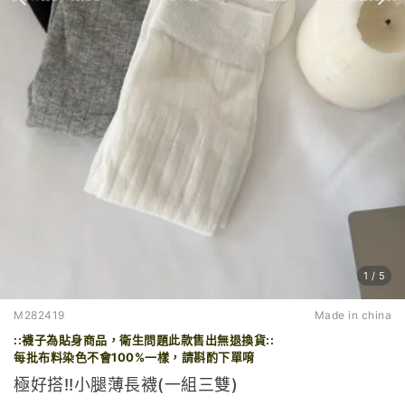
1
/
5
M282419
Made in china
::襪子為貼身商品，衛生問題此款售出無退換貨::
每批布料染色不會100%一樣
，請斟酌下單唷
極好搭!!小腿薄長襪(一組三雙)