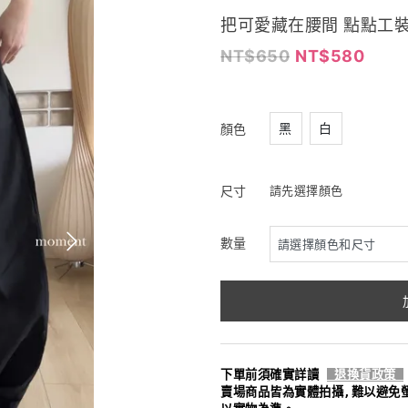
把可愛藏在腰間 點點工裝褲 2
650
580
黑
白
顏色
尺寸
請先選擇顏色
數量
下單前須確實詳讀
退換貨政策
賣場商品皆為實體拍攝,難以避免