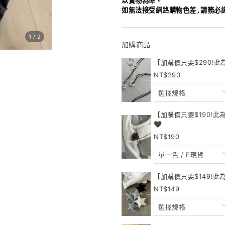
以實物為準。
如無法接受網路購物色差,請務必
1
/
2
加購商品
【加購價只要$290!此
290
【加購價只要$190!
🖤
190
【加購價只要$149!此
149