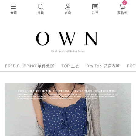
0
分類
搜尋
會員
訂單
購物車
FREE SHIPPING 單件免運
TOP 上衣
Bra Top 舒適內著
BO