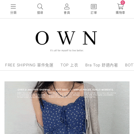
0
分類
搜尋
會員
訂單
購物車
FREE SHIPPING 單件免運
TOP 上衣
Bra Top 舒適內著
BO