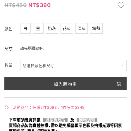
450
390
白
黑
奶灰
花灰
深灰
霧藍
顏色
尺寸
請先選擇顏色
數量
加入購物車
活動商品：任選2件$698 / 1件只要$349
下單前須確實詳讀
退換貨政策
及
購物須知
賣場商品皆為實體拍攝,難以避免螢幕顯示色彩及拍攝光源等因素