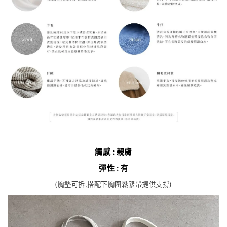
觸感 : 親膚
彈性 : 有
(胸墊可拆,搭配下胸圍鬆緊帶提供支撐)