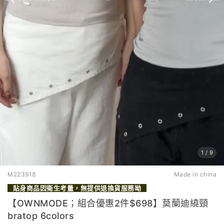
1
/
9
M223918
Made in china
貼身商品因衛生考量，無提供退換貨服務呦
【OWNMODE；組合優惠2件$698】莫蘭迪繞頸
bratop 6colors