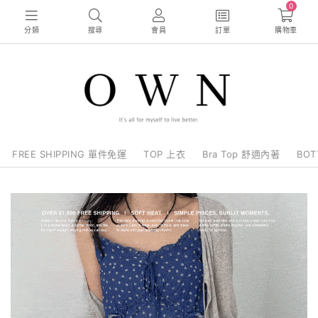
0
分類
搜尋
會員
訂單
購物車
FREE SHIPPING 單件免運
TOP 上衣
Bra Top 舒適內著
BO