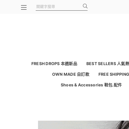
FRESH DROPS 本週新品
BEST SELLERS 人氣
OWN MADE 自訂款
FREE SHIPPI
Shoes & Accessories 鞋包.配件