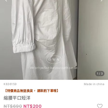
1
/
3
K836159
Made in china
【特價商品無退換貨， 請斟酌下單唷】
縮腰平口短洋
690
200