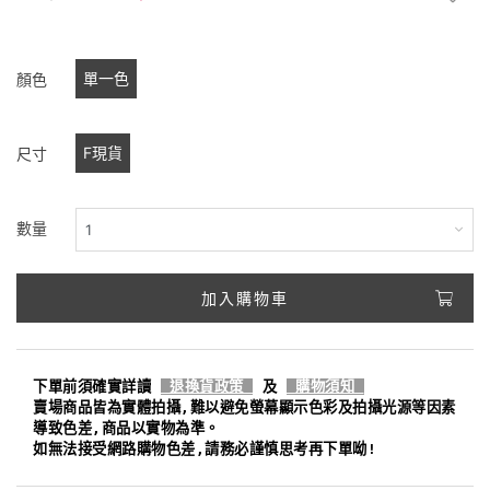
單一色
顏色
F現貨
尺寸
數量
加入購物車
下單前須確實詳讀
退換貨政策
及
購物須知
賣場商品皆為實體拍攝,難以避免螢幕顯示色彩及拍攝光源等因素
導致色差,商品以實物為準。
如無法接受網路購物色差,請務必謹慎思考再下單呦!