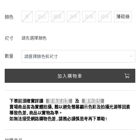
黑
奶白
藏藍
淺灰
灰咖
碳灰
薄荷綠
顏色
尺寸
請先選擇顏色
數量
加入購物車
下單前須確實詳讀
退換貨政策
及
購物須知
賣場商品皆為實體拍攝,難以避免螢幕顯示色彩及拍攝光源等因素
導致色差,商品以實物為準。
如無法接受網路購物色差,請務必謹慎思考再下單呦!