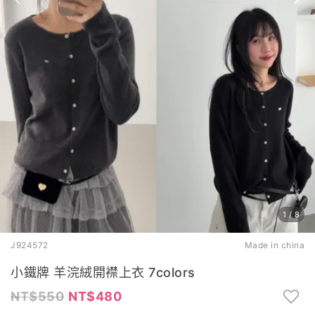
1
/
8
J924572
Made in china
小鐵牌 羊浣絨開襟上衣 7colors
550
480