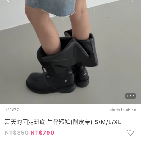
1
/
7
J828771
Made in china
夏天的固定班底 牛仔短褲(附皮帶) S/M/L/XL
850
790