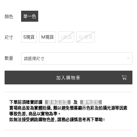
單一色
顏色
S現貨
M現貨
L現貨
XL現貨
尺寸
數量
加入購物車
下單前須確實詳讀
退換貨政策
及
購物須知
賣場商品皆為實體拍攝,難以避免螢幕顯示色彩及拍攝光源等因素
導致色差,商品以實物為準。
如無法接受網路購物色差,請務必謹慎思考再下單呦!