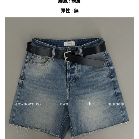
觸感 : 親膚
彈性 : 無