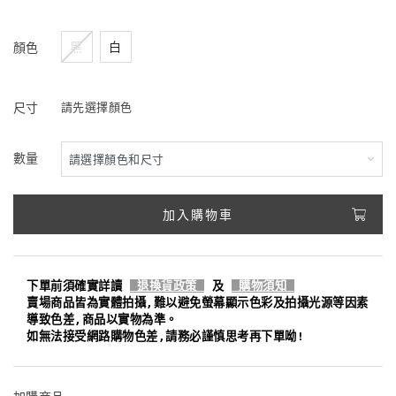
黑
白
顏色
尺寸
請先選擇顏色
數量
加入購物車
下單前須確實詳讀
退換貨政策
及
購物須知
賣場商品皆為實體拍攝,難以避免螢幕顯示色彩及拍攝光源等因素
導致色差,商品以實物為準。
如無法接受網路購物色差,請務必謹慎思考再下單呦!