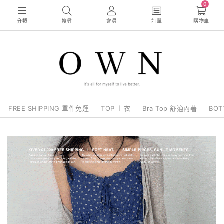
0
分類
搜尋
會員
訂單
購物車
FREE SHIPPING 單件免運
TOP 上衣
Bra Top 舒適內著
BO