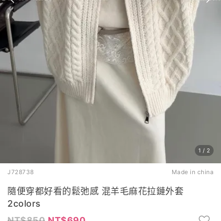
1
/
2
J728738
Made in china
隨便穿都好看的鬆弛感 混羊毛麻花拉鏈外套
2colors
850
690