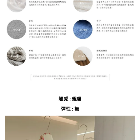
觸感 : 親膚
彈性 : 無