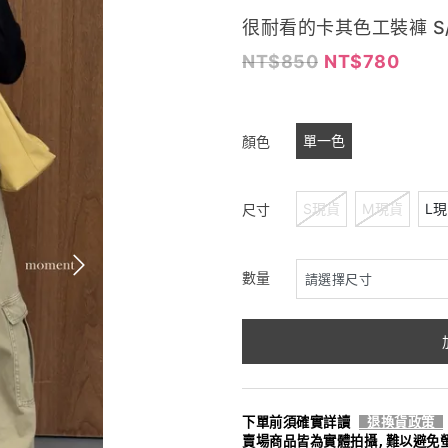
很耐看的卡其色工裝褲 S/
850
780
單一色
顏色
S現貨
M現貨
L
尺寸
數量
下單前須確實詳讀
退換貨政策
賣場商品皆為實體拍攝,難以避免