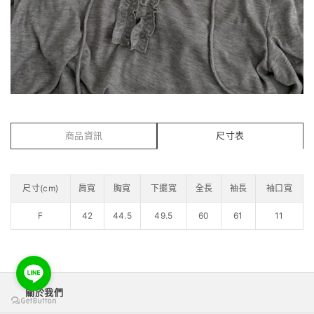
商品資訊
尺寸表
尺寸(cm)
肩寬
胸寬
下擺寬
全長
袖長
袖口寬
F
42
44.5
49.5
60
61
11
關於我們