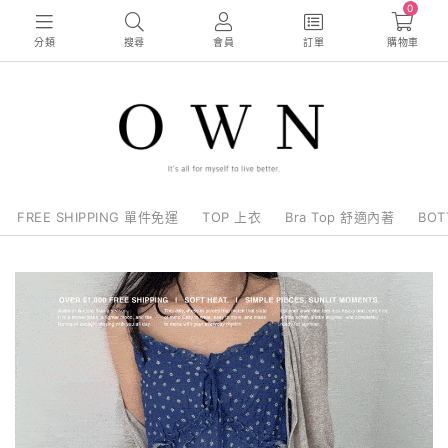
0
分類
搜尋
會員
訂單
購物車
FREE SHIPPING 單件免運
TOP 上衣
Bra Top 舒適內著
BO