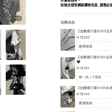
以實物為準。
如無法接受網路購物色差,請務必
1
/
8
加購商品
【加購價只要$290!此
290
【加購價只要$190!
🖤
190
【加購價只要$149!此
149