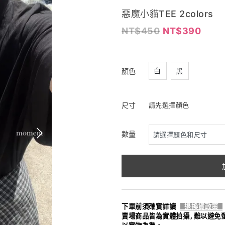
惡魔小貓TEE 2colors
450
390
白
黑
顏色
尺寸
請先選擇顏色
數量
下單前須確實詳讀
退換貨政策
賣場商品皆為實體拍攝,難以避免