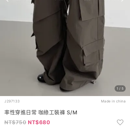
1
/
5
J297133
Made in china
率性穿進日常 咖綠工裝褲 S/M
750
680