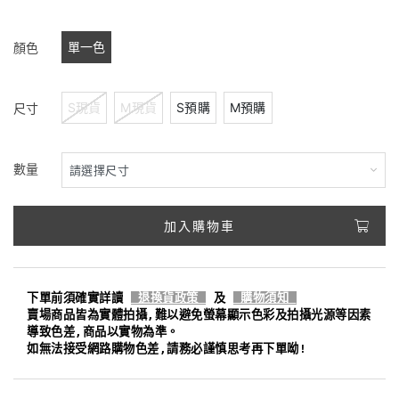
單一色
顏色
S現貨
M現貨
S預購
M預購
尺寸
數量
加入購物車
下單前須確實詳讀
退換貨政策
及
購物須知
賣場商品皆為實體拍攝,難以避免螢幕顯示色彩及拍攝光源等因素
導致色差,商品以實物為準。
如無法接受網路購物色差,請務必謹慎思考再下單呦!