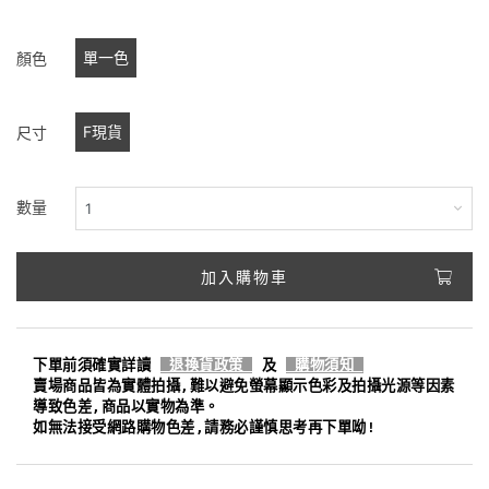
單一色
顏色
F現貨
尺寸
數量
加入購物車
下單前須確實詳讀
退換貨政策
及
購物須知
賣場商品皆為實體拍攝,難以避免螢幕顯示色彩及拍攝光源等因素
導致色差,商品以實物為準。
如無法接受網路購物色差,請務必謹慎思考再下單呦!