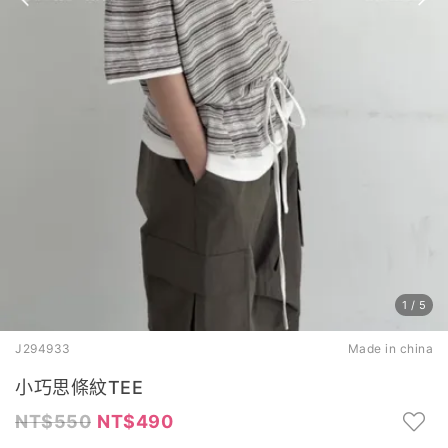
1
/
5
J294933
Made in china
小巧思條紋TEE
550
490