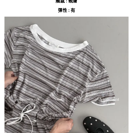
觸感 : 親膚
彈性 : 有