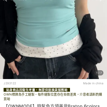
1
/
7
J293122
Made in china
貼身商品因衛生考量，無提供退換貨服務呦
OWN標牌為手工縫製，每件縫製位置存在些微差異，介意者請斟酌購
買呦
【OWNMODE】時髦色方領美背Bratop 6colors