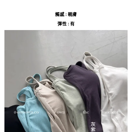
觸感 : 親膚
彈性 : 有