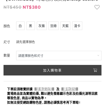
450
380
白
黑
灰紫
豆綠
天藍
淺卡
顏色
尺寸
請先選擇顏色
數量
加入購物車
下單前須確實詳讀
退換貨政策
及
購物須知
賣場商品皆為實體拍攝,難以避免螢幕顯示色彩及拍攝光源等因素
導致色差,商品以實物為準。
如無法接受網路購物色差,請務必謹慎思考再下單呦!