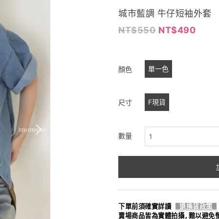
城市藍調 牛仔短袖外套
550
490
單一色
顏色
F現貨
尺寸
數量
下單前須確實詳讀
退換貨政策
賣場商品皆為實體拍攝,難以避免