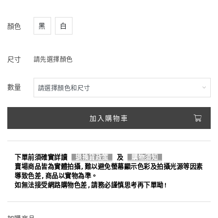
黑
白
顏色
尺寸
請先選擇顏色
數量
加入購物車
下單前須確實詳讀
退換貨政策
及
購物須知
賣場商品皆為實體拍攝,難以避免螢幕顯示色彩及拍攝光源等因素
導致色差,商品以實物為準。
如無法接受網路購物色差,請務必謹慎思考再下單呦!