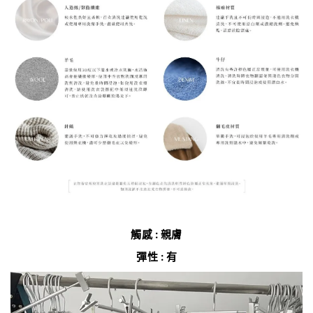
觸感 : 親膚
彈性 : 有