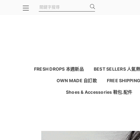
FRESH DROPS 本週新品
BEST SELLERS 人氣
OWN MADE 自訂款
FREE SHIPPI
Shoes & Accessories 鞋包.配件