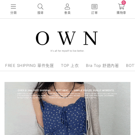
0
分類
搜尋
會員
訂單
購物車
FREE SHIPPING 單件免運
TOP 上衣
Bra Top 舒適內著
BO