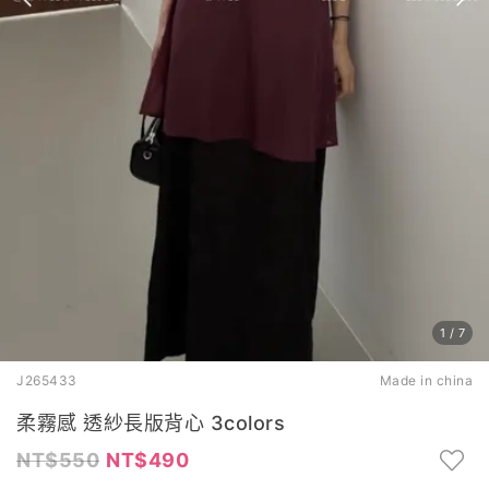
1
/
7
J265433
Made in china
柔霧感 透紗長版背心 3colors
550
490